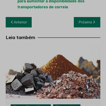
para aumentar a disponibilidade dos
transportadores de correia
Navegação
Anterior
Próximo
de
Post
Leia também