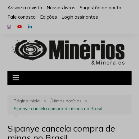
Ir
Assine a revista
Nossos livros
Sugestão de pauta
para
Fale conosco
Edições
Login assinantes
o
conteúdo
Página inicial
Últimas notícias
Sipanye cancela compra de minas no Brasil
Sipanye cancela compra de
minas no Brasil