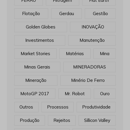
FERRO
Filtragem
Flat Earth
Flotação
Gerdau
Gestão
Golden Globes
INOVAÇÃO
Investimentos
Manutenção
Market Stories
Matérias
Mina
Minas Gerais
MINERADORAS
Mineração
Minério De Ferro
MotoGP 2017
Mr. Robot
Ouro
Outros
Processos
Produtividade
Produção
Rejeitos
Sillicon Valley