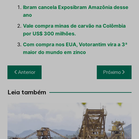
Ibram cancela Exposibram Amazônia desse
ano
Vale compra minas de carvão na Colômbia
por US$ 300 milhões.
Com compra nos EUA, Votorantim vira a 3ª
maior do mundo em zinco
Navegação
Anterior
Próximo
de
Post
Leia também