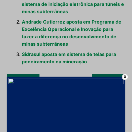
sistema de iniciação eletrônica para túneis e
minas subterrâneas
Andrade Gutierrez aposta em Programa de
Excelência Operacional e Inovação para
fazer a diferença no desenvolvimento de
minas subterrâneas
Sidrasul aposta em sistema de telas para
peneiramento na mineração
Navegação
X
Anterior
Próximo
de
Post
Leia também