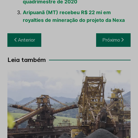
quadrimestre de 2020
Aripuanã (MT) recebeu R$ 22 mi em
royalties de mineração do projeto da Nexa
Navegação
Anterior
Próximo
de
Post
Leia também