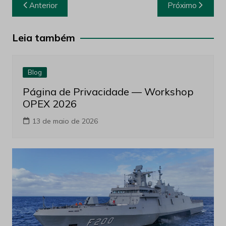
Navegação
Anterior
Próximo
de
Post
Leia também
Blog
Página de Privacidade — Workshop
OPEX 2026
13 de maio de 2026