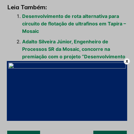
Leia Também:
Desenvolvimento de rota alternativa para
circuito de flotação de ultrafinos em Tapira –
Mosaic
Adalto Silveira Júnior, Engenheiro de
Processos SR da Mosaic, concorre na
premiação com o projeto “Desenvolvimento
X
de Rota Alternativa para Operação do
Circuito de Flotação de Ultrafinos do
Complexo de Mineração de Tapira-MG”.
Desenvolvimento de rota de flotação para
concentração de rejeitos de manganês
Flotação