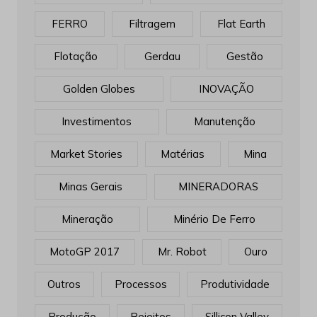
FERRO
Filtragem
Flat Earth
Flotação
Gerdau
Gestão
Golden Globes
INOVAÇÃO
Investimentos
Manutenção
Market Stories
Matérias
Mina
Minas Gerais
MINERADORAS
Mineração
Minério De Ferro
MotoGP 2017
Mr. Robot
Ouro
Outros
Processos
Produtividade
Produção
Rejeitos
Sillicon Valley