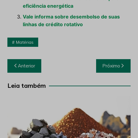
eficiência energética
Vale informa sobre desembolso de suas
linhas de crédito rotativo
Matérias
Navegação
Anterior
Próximo
de
Post
Leia também