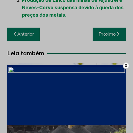
Produção de Zinco das minas de Aljustrel e
Neves-Corvo suspensa devido à queda dos
preços dos metais.
Navegação
Anterior
Próximo
de
Post
Leia também
X