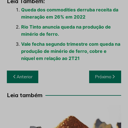
Leia Também:
Queda dos commodities derruba receita da
mineração em 26% em 2022
Rio Tinto anuncia queda na produção de
minério de ferro.
Vale fecha segundo trimestre com queda na
produção de minério de ferro, cobre e
níquel em relação ao 2T21
Navegação
Anterior
Próximo
de
Post
Leia também