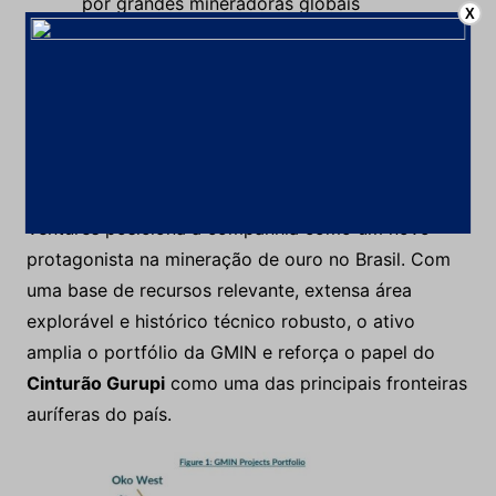
por grandes mineradoras globais
X
Para o Maranhão, o projeto pode representar novos
investimentos, geração de empregos e avanço do
conhecimento geológico da região.
A compra do
Projeto CentroGold
pela G Mining
Ventures posiciona a companhia como um novo
protagonista na mineração de ouro no Brasil. Com
uma base de recursos relevante, extensa área
explorável e histórico técnico robusto, o ativo
amplia o portfólio da GMIN e reforça o papel do
Cinturão Gurupi
como uma das principais fronteiras
auríferas do país.