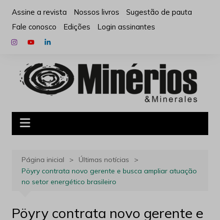
Ir
Assine a revista
Nossos livros
Sugestão de pauta
para
Fale conosco
Edições
Login assinantes
o
conteúdo
Página inicial
Últimas notícias
Pöyry contrata novo gerente e busca ampliar atuação
no setor energético brasileiro
Pöyry contrata novo gerente e