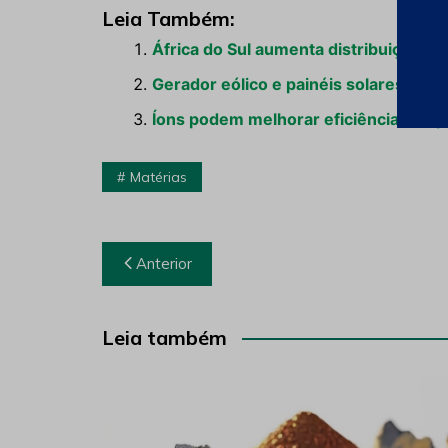
Leia Também:
África do Sul aumenta distribuição d
Gerador eólico e painéis solares ab
Íons podem melhorar eficiência dos p
Matérias
Navegação
Anterior
de
Post
Leia também