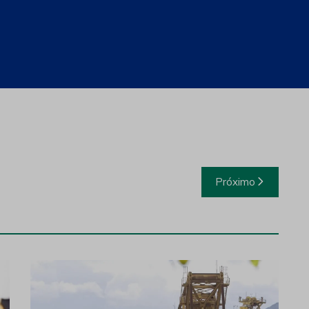
e energia para mineradoras
astecem rádios de comunicação
ainéis solares
Próximo