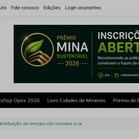
uta
Fale conosco
Edições
Login assinantes
shop Opex 2026
Livro Cidades de Minerais
Premio de 
distribuição de energia são isolados a ar