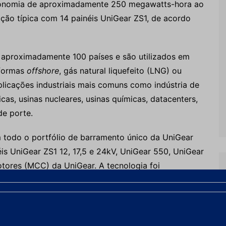
conomia de aproximadamente 250 megawatts-hora ao
ação típica com 14 painéis UniGear ZS1, de acordo
 aproximadamente 100 países e são utilizados em
aformas
offshore
, gás natural liquefeito (LNG) ou
plicações industriais mais comuns como indústria de
as, usinas nucleares, usinas químicas, datacenters,
de porte.
 todo o portfólio de barramento único da UniGear
éis UniGear ZS1 12, 17,5 e 24kV, UniGear 550, UniGear
ores (MCC) da UniGear. A tecnologia foi
 ZS1, apresentado no ano passado.