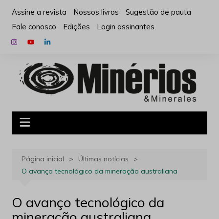
Ir
Assine a revista
Nossos livros
Sugestão de pauta
para
Fale conosco
Edições
Login assinantes
o
conteúdo
Página inicial
Últimas notícias
O avanço tecnológico da mineração australiana
O avanço tecnológico da
mineração australiana