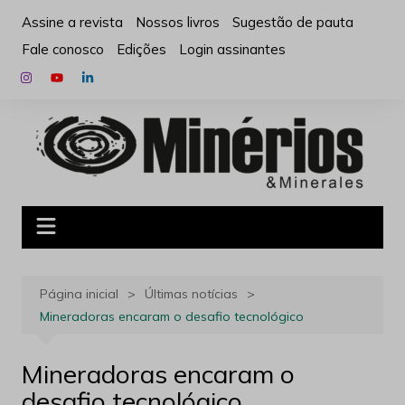
Ir
Assine a revista
Nossos livros
Sugestão de pauta
para
Fale conosco
Edições
Login assinantes
o
conteúdo
Página inicial
Últimas notícias
Mineradoras encaram o desafio tecnológico
Mineradoras encaram o
desafio tecnológico