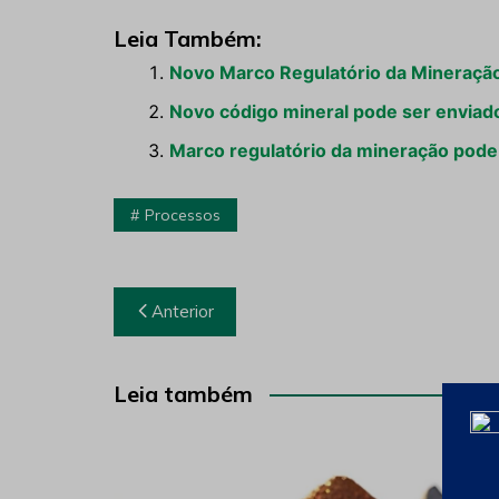
Leia Também:
Novo Marco Regulatório da Mineração:
Novo código mineral pode ser enviado 
Marco regulatório da mineração pode
Processos
Navegação
Anterior
de
Post
Leia também