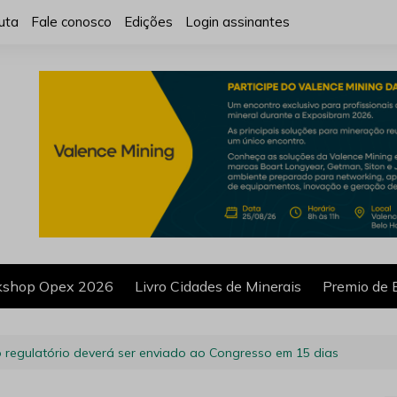
uta
Fale conosco
Edições
Login assinantes
shop Opex 2026
Livro Cidades de Minerais
Premio de 
regulatório deverá ser enviado ao Congresso em 15 dias