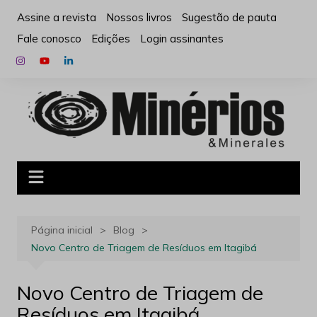
Ir
Assine a revista
Nossos livros
Sugestão de pauta
para
Fale conosco
Edições
Login assinantes
o
conteúdo
Página inicial
Blog
Novo Centro de Triagem de Resíduos em Itagibá
Novo Centro de Triagem de
Resíduos em Itagibá