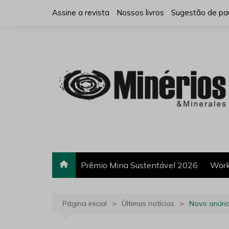
Ir
Assine a revista
Nossos livros
Sugestão de pa
para
o
conteúdo
Prêmio Mina Sustentável 2026
Work
Página inicial
Últimas notícias
Novo anúnci