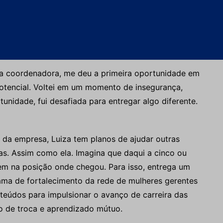
ha de seis meses, que nasceu em um momento de
pós retornar da licença maternidade, foi convidada a
 a coordenadora, me deu a primeira oportunidade em
otencial. Voltei em um momento de insegurança,
unidade, fui desafiada para entregar algo diferente.
 da empresa, Luiza tem planos de ajudar outras
s. Assim como ela. Imagina que daqui a cinco ou
rem na posição onde chegou. Para isso, entrega um
ama de fortalecimento da rede de mulheres gerentes
nteúdos para impulsionar o avanço de carreira das
o de troca e aprendizado mútuo.