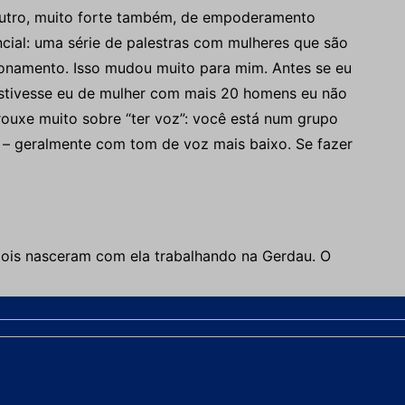
outro, muito forte também, de empoderamento
ncial: uma série de palestras com mulheres que são
ionamento. Isso mudou muito para mim. Antes se eu
estivesse eu de mulher com mais 20 homens eu não
rouxe muito sobre “ter voz”: você está num grupo
 – geralmente com tom de voz mais baixo. Se fazer
 dois nasceram com ela trabalhando na Gerdau. O
a pandemia. Naquele início de incerteza, por um mês
. Como estava saindo para trabalhar, estava exposta.
a irmã. A gente se falava por vídeo”, lembra Luiza,
 longe do pequeno.