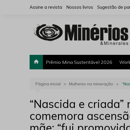
Ir
Assine a revista
Nossos livros
Sugestão de pa
para
o
conteúdo
Prêmio Mina Sustentável 2026
Work
Página inicial
Mulheres na mineração
“Nas
“Nascida e criada”
comemora ascensão
mãe: “fui promovid