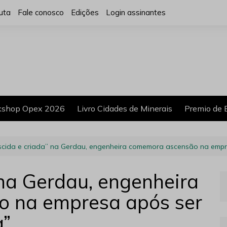
uta
Fale conosco
Edições
Login assinantes
shop Opex 2026
Livro Cidades de Minerais
Premio de 
cida e criada” na Gerdau, engenheira comemora ascensão na empre
 na Gerdau, engenheira
 na empresa após ser
a”