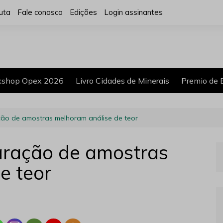
uta
Fale conosco
Edições
Login assinantes
shop Opex 2026
Livro Cidades de Minerais
Premio de 
ão de amostras melhoram análise de teor
ração de amostras
e teor