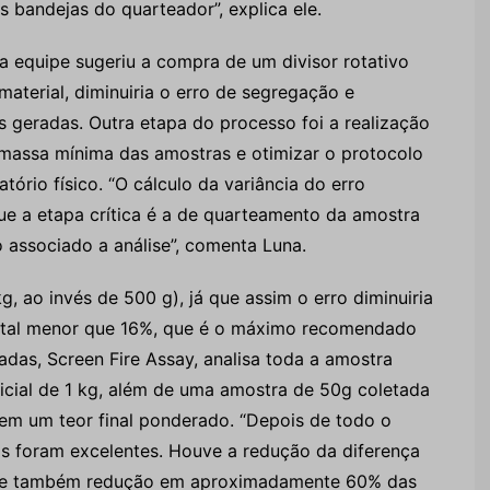
 bandejas do quarteador”, explica ele.
 a equipe sugeriu a compra de um divisor rotativo
material, diminuiria o erro de segregação e
 geradas. Outra etapa do processo foi a realização
 massa mínima das amostras e otimizar o protocolo
tório físico. “O cálculo da variância do erro
ue a etapa crítica é a de quarteamento da amostra
o associado a análise”, comenta Luna.
g, ao invés de 500 g), já que assim o erro diminuiria
total menor que 16%, que é o máximo recomendado
adas, Screen Fire Assay, analisa toda a amostra
icial de 1 kg, além de uma amostra de 50g coletada
em um teor final ponderado. “Depois de todo o
os foram excelentes. Houve a redução da diferença
ado e também redução em aproximadamente 60% das