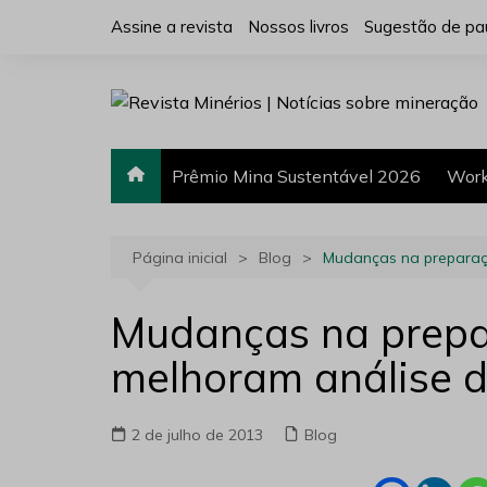
Ir
Assine a revista
Nossos livros
Sugestão de pa
para
o
conteúdo
Prêmio Mina Sustentável 2026
Work
Página inicial
Blog
Mudanças na preparaç
Mudanças na prepa
melhoram análise d
2 de julho de 2013
Blog