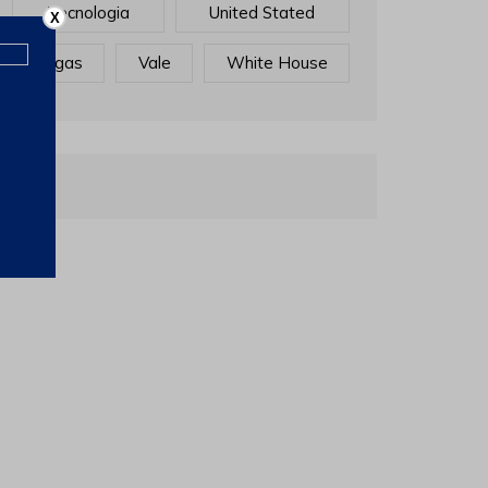
Tecnologia
United Stated
X
Vagas
Vale
White House