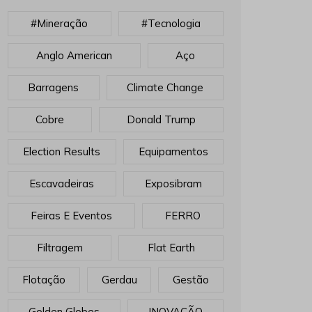
#mineração
#tecnologia
Anglo American
Aço
Barragens
Climate Change
Cobre
Donald Trump
Election Results
Equipamentos
Escavadeiras
Exposibram
Feiras E Eventos
FERRO
Filtragem
Flat Earth
Flotação
Gerdau
Gestão
Golden Globes
INOVAÇÃO