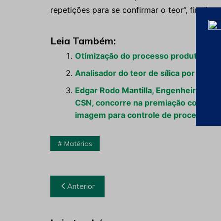
repetições para se confirmar o teor”, finaliza.
Leia Também:
Otimização do processo produtivo d
Analisador do teor de sílica por anál
Edgar Rodo Mantilla, Engenheiro de 
CSN, concorre na premiação com o proj
imagem para controle de processo”.
Matérias
Navegação
Anterior
de