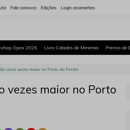
uta
Fale conosco
Edições
Login assinantes
shop Opex 2026
Livro Cidades de Minerais
Premio de 
ão cinco vezes maior no Porto do Pecém
 vezes maior no Porto