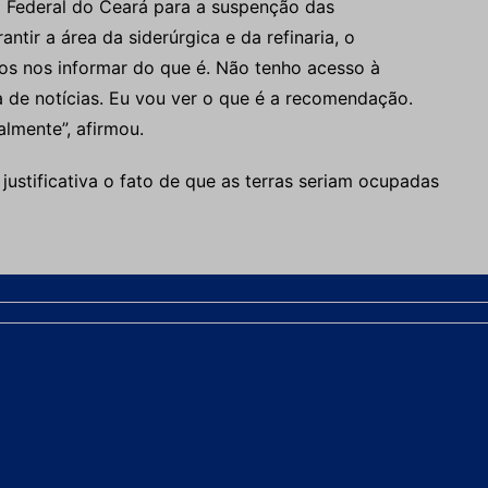
co Federal do Ceará para a suspenção das
tir a área da siderúrgica e da refinaria, o
os nos informar do que é. Não tenho acesso à
 de notícias. Eu vou ver o que é a recomendação.
almente”, afirmou.
stificativa o fato de que as terras seriam ocupadas
iro no Ceará
emana, visita de empresários interessados em
 informação foi dada ontem pelo governador Cid
da empresa a qual os executivos pertencem.
 de trazer este empreendimento, e já apresenta
iro off shore (fora da costa) no Porto do Pecém, em