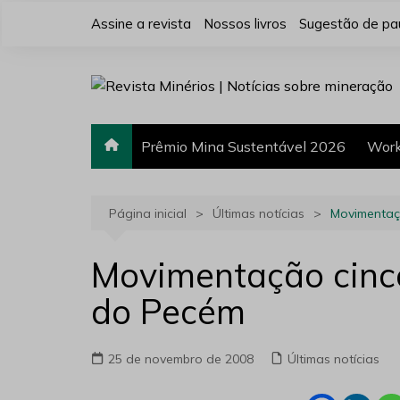
Ir
Assine a revista
Nossos livros
Sugestão de pa
para
o
conteúdo
Prêmio Mina Sustentável 2026
Work
Página inicial
Últimas notícias
Movimentaç
Movimentação cinco
do Pecém
25 de novembro de 2008
Últimas notícias