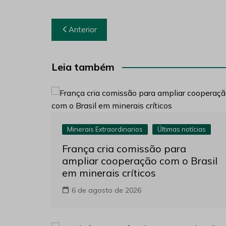
Navegação
Anterior
de
Post
Leia também
Minerais Extraordinarios
Últimas notícias
França cria comissão para
ampliar cooperação com o Brasil
em minerais críticos
6 de agosto de 2026