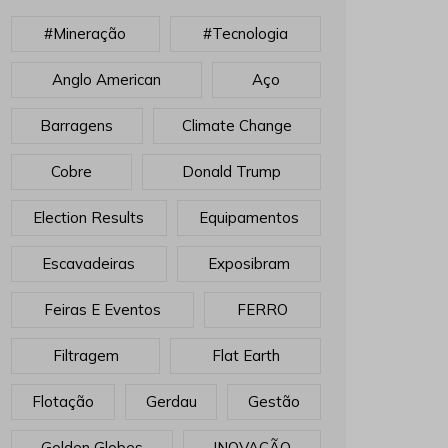
#mineração
#tecnologia
Anglo American
Aço
Barragens
Climate Change
Cobre
Donald Trump
Election Results
Equipamentos
Escavadeiras
Exposibram
Feiras E Eventos
FERRO
Filtragem
Flat Earth
Flotação
Gerdau
Gestão
Golden Globes
INOVAÇÃO