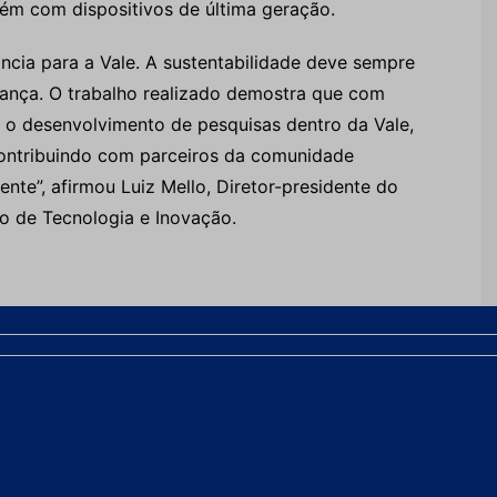
lém com dispositivos de última geração.
ncia para a Vale. A sustentabilidade deve sempre
rança. O trabalho realizado demostra que com
 o desenvolvimento de pesquisas dentro da Vale,
contribuindo com parceiros da comunidade
nte”, afirmou Luiz Mello, Diretor-presidente do
vo de Tecnologia e Inovação.
iza 10 vagas para especialização em engenharia de
erão complexo educacional com universidades
imento tecnológico da Kinross, concorre na