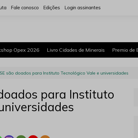
uta
Fale conosco
Edições
Login assinantes
shop Opex 2026
Livro Cidades de Minerais
Premio de 
SE são doados para Instituto Tecnológico Vale e universidades
doados para Instituto
 universidades