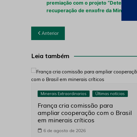
premiação com o projeto “Determinaç
recuperação de enxofre da Mina Morr
Navegação
Anterior
de
Post
Leia também
Minerais Extraordinarios
Últimas notícias
França cria comissão para
ampliar cooperação com o Brasil
em minerais críticos
6 de agosto de 2026