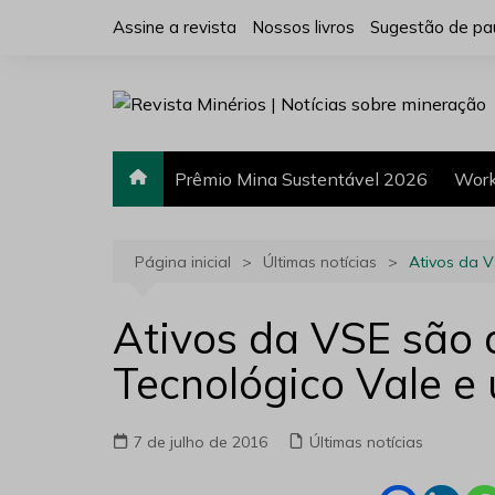
Ir
Assine a revista
Nossos livros
Sugestão de pa
para
o
conteúdo
Prêmio Mina Sustentável 2026
Work
Página inicial
Últimas notícias
Ativos da V
Ativos da VSE são 
Tecnológico Vale e
7 de julho de 2016
Últimas notícias