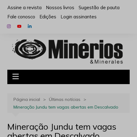
Ir
Assine a revista
Nossos livros
Sugestão de pauta
para
Fale conosco
Edições
Login assinantes
o
conteúdo
Página inicial
Últimas notícias
Mineração Jundu tem vagas abertas em Descalvado
Mineração Jundu tem vagas
abertas em Descalvado