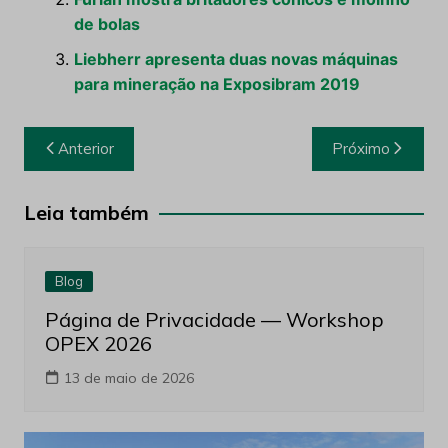
de bolas
Liebherr apresenta duas novas máquinas
para mineração na Exposibram 2019
Navegação
Anterior
Próximo
de
Post
Leia também
Blog
Página de Privacidade — Workshop
OPEX 2026
13 de maio de 2026