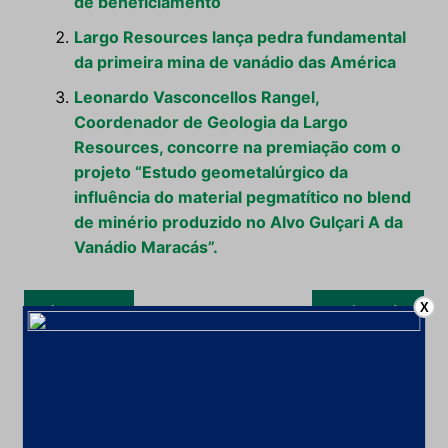
de beneficiamento
Largo Resources lança pedra fundamental
da primeira mina de vanádio das América
Leonardo Vasconcellos Rangel,
Coordenador de Geologia da Largo
Resources, concorre na premiação com o
projeto “Estudo geometalúrgico da
influência do material pegmatítico no blend
de minério produzido no Alvo Gulçari A da
Vanádio Maracás”.
Navegação
X
Anterior
Próximo
de
Post
Leia também