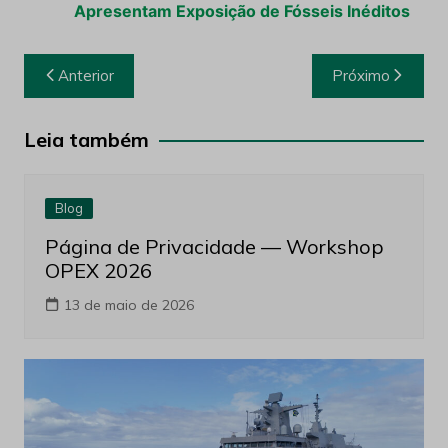
Apresentam Exposição de Fósseis Inéditos
Navegação
Anterior
Próximo
de
Post
Leia também
Blog
Página de Privacidade — Workshop
OPEX 2026
13 de maio de 2026