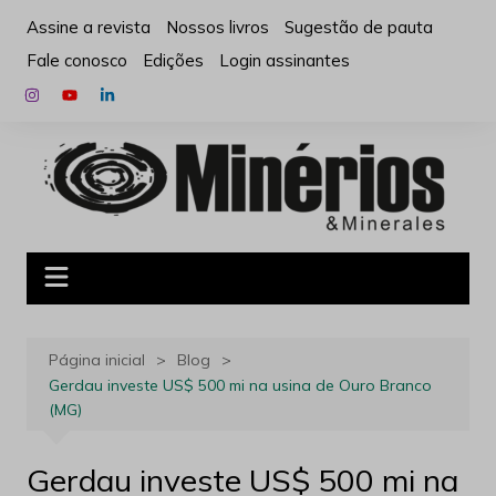
Ir
Assine a revista
Nossos livros
Sugestão de pauta
para
Fale conosco
Edições
Login assinantes
o
conteúdo
Página inicial
Blog
Gerdau investe US$ 500 mi na usina de Ouro Branco
(MG)
Gerdau investe US$ 500 mi na