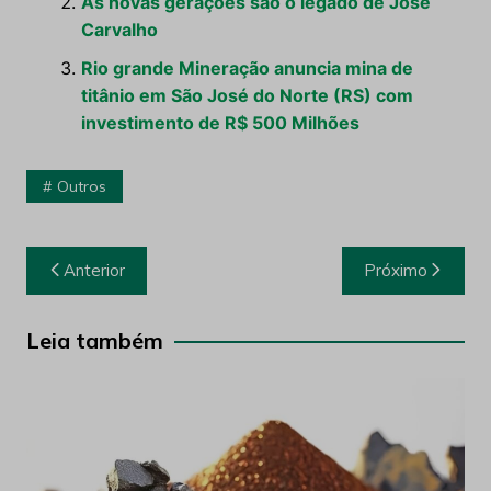
As novas gerações são o legado de José
Carvalho
Rio grande Mineração anuncia mina de
titânio em São José do Norte (RS) com
investimento de R$ 500 Milhões
Outros
Navegação
Anterior
Próximo
de
Post
Leia também