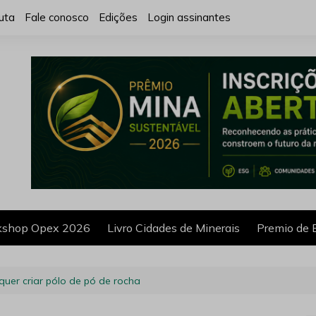
uta
Fale conosco
Edições
Login assinantes
shop Opex 2026
Livro Cidades de Minerais
Premio de 
quer criar pólo de pó de rocha