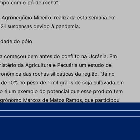
mpo com o pó de rocha”.
o Agronegócio Mineiro, realizada esta semana em
021 suspensas devido à pandemia.
lidade do pólo
ha começou bem antes do conflito na Ucrânia. Em
istério da Agricultura e Pecuária um estudo de
ronômica das rochas silicáticas da região. “Já no
de 10% no peso de 1 mil grãos de soja cultivada em
sso é um exemplo do potencial que esse produto tem
o agrônomo Marcos de Matos Ramos, que participou
as conduzidas desde 2017 pela gestão municipal em
oção Agrícola e Tecnologia Campo. As informações