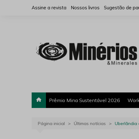
Ir
Assine a revista
Nossos livros
Sugestão de pa
para
o
conteúdo
Prêmio Mina Sustentável 2026
Work
Página inicial
Últimas notícias
Uberlândia 