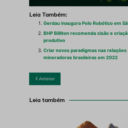
Leia Também:
Gerdau inaugura Polo Robótico em S
BHP Billiton recomenda cisão e criaçã
produtivo
Criar novos paradigmas nas relações 
mineradoras brasileiras em 2022
Navegação
Anterior
de
Post
Leia também