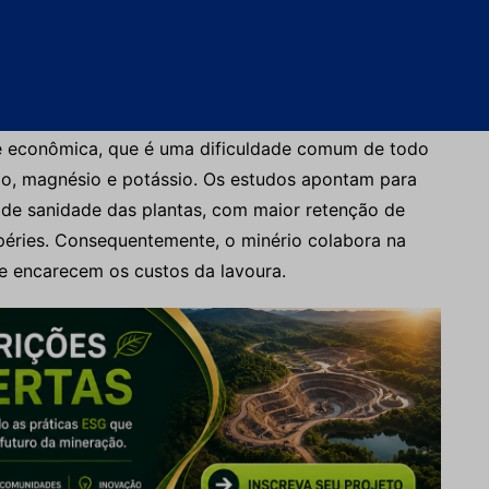
e do pó de rocha originário de Uberlândia e poderão
registro junto ao Ministério de Agricultura, Pecuária
mercialização dos subprodutos.
o é capaz de auxiliar na recuperação da terra da
de econômica, que é uma dificuldade comum de todo
io, magnésio e potássio. Os estudos apontam para
 de sanidade das plantas, com maior retenção de
mpéries. Consequentemente, o minério colabora na
que encarecem os custos da lavoura.