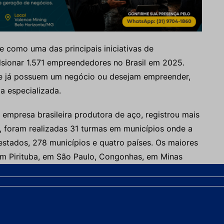
 como uma das principais iniciativas de
sionar 1.571 empreendedores no Brasil em 2025.
ue já possuem um negócio ou desejam empreender,
a especializada.
 empresa brasileira produtora de aço, registrou mais
, foram realizadas 31 turmas em municípios onde a
tados, 278 municípios e quatro países. Os maiores
em Pirituba, em São Paulo, Congonhas, em Minas
tiram que os participantes desenvolvessem
ração, com foco na estruturação e formalização de
 por instrutores formados na metodologia By