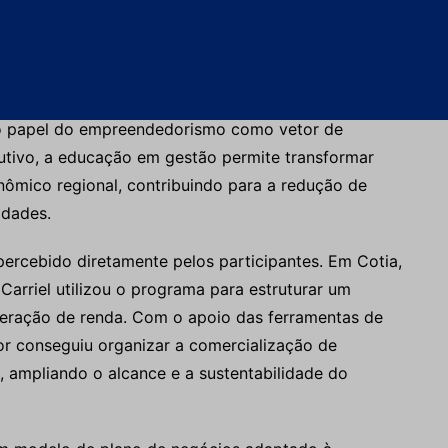
ento Social, parceira da Gerdau no projeto, além de
es.
sabilidade social e desenvolvimento organizacional
 o papel do empreendedorismo como vetor de
utivo, a educação em gestão permite transformar
nômico regional, contribuindo para a redução de
idades.
rcebido diretamente pelos participantes. Em Cotia,
Carriel utilizou o programa para estruturar um
geração de renda. Com o apoio das ferramentas de
r conseguiu organizar a comercialização de
a, ampliando o alcance e a sustentabilidade do