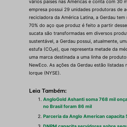
vários países nas Américas e conta com 30 m
empresa possui 29 unidades produtoras de aç
recicladora da América Latina, a Gerdau tem
70% do aço que produz é feito a partir desse
sucata são transformadas em diversos produ
sustentável, a Gerdau possui, atualmente, u
estufa (CO₂e), que representa metade da médi
uma marca destinada a uma linha de produt
NewEco. As ações da Gerdau estão listadas n
Iorque (NYSE).
Leia Também:
AngloGold Ashanti soma 768 mil onça
no Brasil foram 86 mil
Parceria da Anglo American capacita
DNPM capacita servidores sobre seg