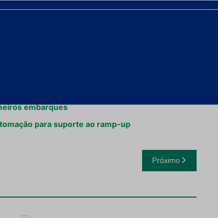
o (MG), para o Grupo Avante.
a e Beneficiamento na Aurizona, Concorre na
Aurizona realiza ramp-up de nova planta de
omercial em quatro meses de operação”
imeiros embarques
utomação para suporte ao ramp-up
Próximo