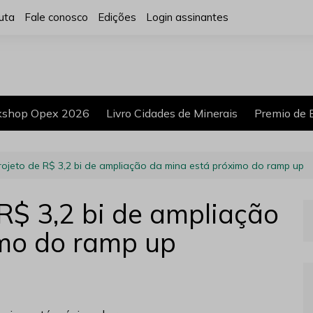
uta
Fale conosco
Edições
Login assinantes
shop Opex 2026
Livro Cidades de Minerais
Premio de 
rojeto de R$ 3,2 bi de ampliação da mina está próximo do ramp up
R$ 3,2 bi de ampliação
imo do ramp up