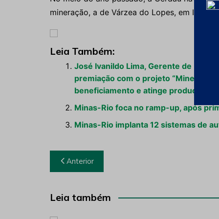
mineração, a de Várzea do Lopes, em Itabirit
Leia Também:
José Ivanildo Lima, Gerente de Plant
premiação com o projeto “Mineração 
beneficiamento e atinge produção c
Minas-Rio foca no ramp-up, após pr
Minas-Rio implanta 12 sistemas de a
Navegação
Anterior
de
Post
Leia também