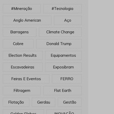
#mineração
#tecnologia
Anglo American
Aço
Barragens
Climate Change
Cobre
Donald Trump
Election Results
Equipamentos
Escavadeiras
Exposibram
Feiras E Eventos
FERRO
Filtragem
Flat Earth
Flotação
Gerdau
Gestão
Golden Globes
INOVAÇÃO