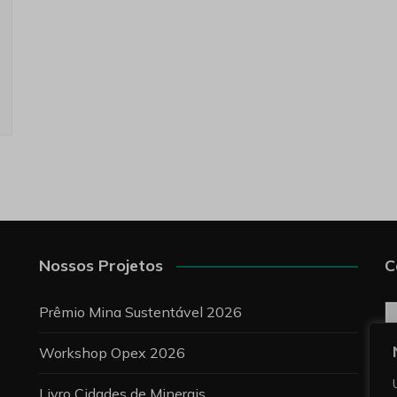
Nossos Projetos
C
C
Prêmio Mina Sustentável 2026
Workshop Opex 2026
P
Livro Cidades de Minerais