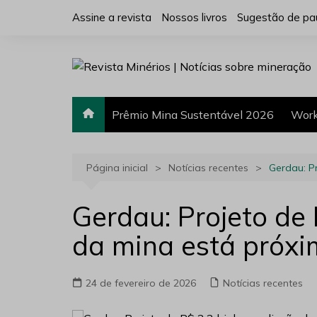
Ir
Assine a revista
Nossos livros
Sugestão de pa
para
o
conteúdo
Prêmio Mina Sustentável 2026
Work
Página inicial
Notícias recentes
Gerdau: P
Gerdau: Projeto de 
da mina está próx
24 de fevereiro de 2026
Notícias recentes