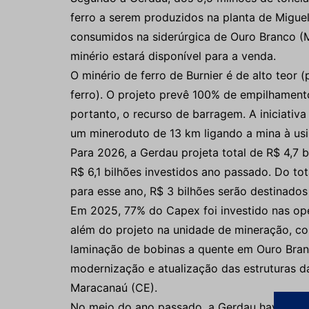
ferro a serem produzidos na planta de Miguel
consumidos na siderúrgica de Ouro Branco (
minério estará disponível para a venda.
O minério de ferro de Burnier é de alto teor 
ferro). O projeto prevê 100% de empilhamento
portanto, o recurso de barragem. A iniciativ
um mineroduto de 13 km ligando a mina à us
Para 2026, a Gerdau projeta total de R$ 4,7 
R$ 6,1 bilhões investidos ano passado. Do tot
para esse ano, R$ 3 bilhões serão destinado
Em 2025, 77% do Capex foi investido nas oper
além do projeto na unidade de mineração, co
laminação de bobinas a quente em Ouro Bran
modernização e atualização das estruturas d
Maracanaú (CE).
No meio do ano passado, a Gerdau havia vend