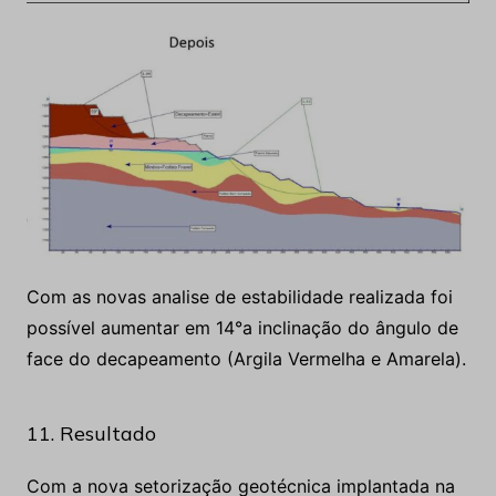
Com as novas analise de estabilidade realizada foi
possível aumentar em 14°a inclinação do ângulo de
face do decapeamento (Argila Vermelha e Amarela).
11. Resultado
Com a nova setorização geotécnica implantada na
cava pela operação de mina conforme imagem
abaixo, tivemos um ganho de 1000,384(t) de
minério conforme figuras abaixo.