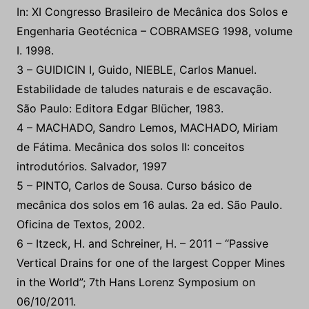
3 – GUIDICIN I, Guido, NIEBLE, Carlos Manuel.
Estabilidade de taludes naturais e de escavação.
São Paulo: Editora Edgar Blücher, 1983.
4 – MACHADO, Sandro Lemos, MACHADO, Miriam
de Fátima. Mecânica dos solos II: conceitos
introdutórios. Salvador, 1997
5 – PINTO, Carlos de Sousa. Curso básico de
mecânica dos solos em 16 aulas. 2a ed. São Paulo.
Oficina de Textos, 2002.
6 – Itzeck, H. and Schreiner, H. – 2011 – “Passive
Vertical Drains for one of the largest Copper Mines
in the World”; 7th Hans Lorenz Symposium on
06/10/2011.
7 – Hustrulid, W.A., McCarter, M.K. and Van Zyl,
D.J.A. – editors – “Slope stability in surface mining”,
SME, 2000