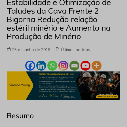
Estabilidade e Otimização de
Taludes da Cava Frente 2
Bigorna Redução relação
estéril minério e Aumento na
Produção de Minério
25 de junho de 2019
Últimas notícias
Resumo
A operação de lavra a céu aberto implica no
desenvolvimento da cava em bancadas. Para tal,
faz-se necessário o estudo da estabilidade dos
taludes
, o que envolve análises locais, inter-rampas