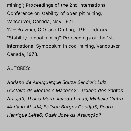
12 – Brawner, C.O. and Dorling, I.P.F. – editors –
“Stability in coal mining”; Proceedings of the 1st
International Symposium in coal mining, Vancouver,
Canada, 1978.
AUTORES:
Adriano de Albuquerque Souza Sendra1; Luiz
Gustavo de Moraes e Macedo2; Luciano dos Santos
Araujo3; Thaisa Mara Ricardo Lima3; Michelle Cintra
Mariano Abud4; Edilson Borges Gontijo5; Pedro
Henrique Leite6; Odair Jose da Assunção7
Leia Também:
Monitoramento total – Estabilidade de
barragens, taludes e pilhas
Vale faz acordo com BHP e Samarco em