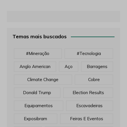
Temas mais buscados
#mineração
#tecnologia
Anglo American
Aço
Barragens
Climate Change
Cobre
Donald Trump
Election Results
Equipamentos
Escavadeiras
Exposibram
Feiras E Eventos
FERRO
Filtragem
Flat Earth
Flotação
Gerdau
Gestão