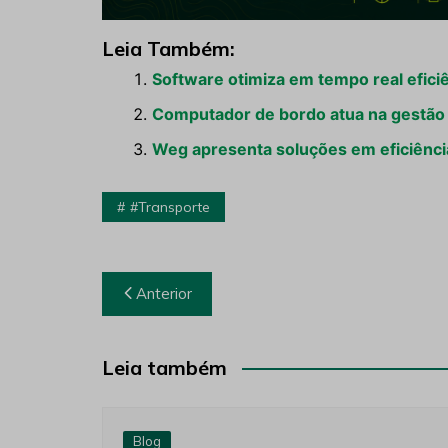
Leia Também:
Software otimiza em tempo real efici
Computador de bordo atua na gestão 
Weg apresenta soluções em eficiênci
#transporte
Navegação
Anterior
de
Post
Leia também
Blog