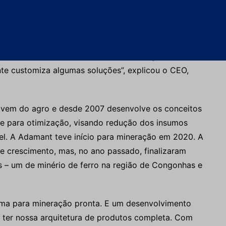
 direcionado, com o propósito de customizar
ada fluxo, cada processo, tem suas particularidades.
como era o consumo e os KPIs antes, liga a
nte customiza algumas soluções”, explicou o CEO,
e vem do agro e desde 2007 desenvolve os conceitos
re para otimização, visando redução dos insumos
vel. A Adamant teve início para mineração em 2020. A
 crescimento, mas, no ano passado, finalizaram
 – um de minério de ferro na região de Congonhas e
orma para mineração pronta. E um desenvolvimento
a ter nossa arquitetura de produtos completa. Com