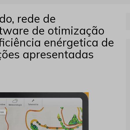
o, rede de
ftware de otimização
iciência enérgetica de
ções apresentadas