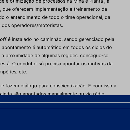
e e otimização de processos na Mina e Planta”, a
, que oferecem implementação e treinamento da
ndo o entendimento de todo o time operacional, da
 e dos operadores/motoristas.
 off
é instalado no caminhão, sendo gerenciado pela
. O apontamento é automático em todos os ciclos do
e a proximidade de algumas regiões, consegue-se
está. O condutor só precisa apontar os motivos da
mpéries, etc.
e fazem diálogo para conscientização. E com isso a
e ainda são apontados manualmente ou via rádio.
ue também automatização as condições, não
ões. Pela detecção da neblina, já conseguimos, no
 Com isso, você ganha mais segurança nas paradas e
Manuel Correa.