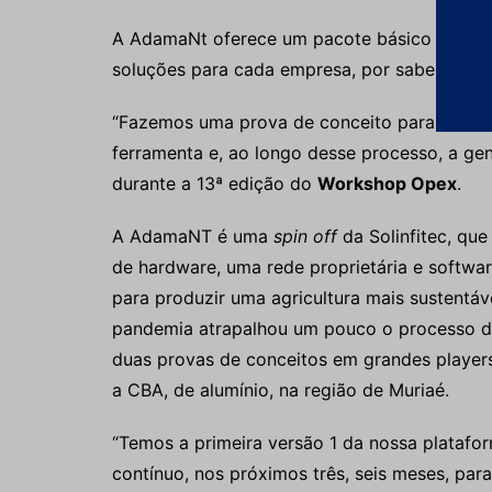
A AdamaNt oferece um pacote básico e outro
soluções para cada empresa, por saber que c
“Fazemos uma prova de conceito para medir 
ferramenta e, ao longo desse processo, a ge
durante a 13ª edição do
Workshop Opex
.
A AdamaNT é uma
spin off
da Solinfitec, qu
de hardware, uma rede proprietária e softwa
para produzir uma agricultura mais sustentá
pandemia atrapalhou um pouco o processo de
duas provas de conceitos em grandes players
a CBA, de alumínio, na região de Muriaé.
“Temos a primeira versão 1 da nossa plataf
contínuo, nos próximos três, seis meses, par