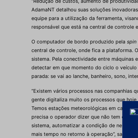
“Redução de custos, aumento de produtividad
AdamaNT detalhou suas soluções inovadoras
equipe para a utilização da ferramenta, visa
responsável que está na central de controle
O computador de bordo produzido pela
spin
central de controle, onde fica a plataforma
sistema. Pela conectividade entre máquinas 
detectar em que momento do ciclo o veículo 
parada: se vai ao lanche, banheiro, sono, inte
“Existem vários processos nas companhias qu
gente digitaliza muito os processos que hoj
Temos estações meteorológicas em campo q
precisa o operador dizer que não tem condiç
sistema, automatizar a condição de neblina.
mais tempo no retorno à operação”, salienta 