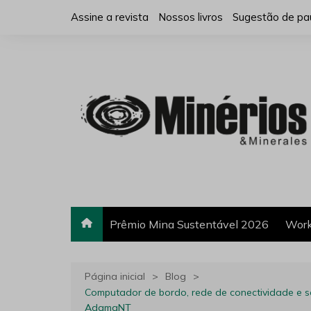
Ir
Assine a revista
Nossos livros
Sugestão de pa
para
o
conteúdo
Prêmio Mina Sustentável 2026
Work
Página inicial
Blog
Computador de bordo, rede de conectividade e s
AdamaNT