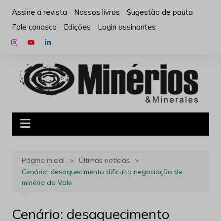
Ir
Assine a revista
Nossos livros
Sugestão de pauta
para
Fale conosco
Edições
Login assinantes
o
conteúdo
Página inicial
Últimas notícias
Cenário: desaquecimento dificulta negociação de
minério da Vale
Cenário: desaquecimento