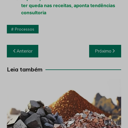
ter queda nas receitas, aponta tendências
consultoria
Processos
Navegação
Anterior
Próximo
de
Post
Leia também