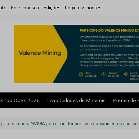
uta
Fale conosco
Edições
Login assinantes
shop Opex 2026
Livro Cidades de Minerais
Premio de 
rpillar se une à NVIDIA para transformar seus equipamentos com s