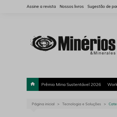
Ir
Assine a revista
Nossos livros
Sugestão de pa
para
o
conteúdo
Prêmio Mina Sustentável 2026
Work
Página inicial
Tecnologia e Soluções
Cate