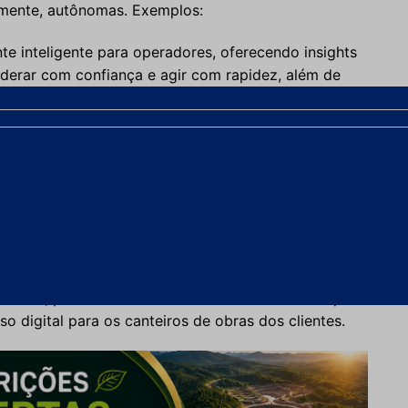
almente, autônomas. Exemplos:
nte inteligente para operadores, oferecendo insights
liderar com confiança e agir com rapidez, além de
tas de segurança para operadores e orientação em
onstrução e mineração equipadas com
azes de processar bilhões de pontos de dados em
es complexas e variáveis de trabalho.
:
Frotas Cat impulsionadas por IA, machine learning,
 borda, processando dados de sensores em tempo
 digital para os canteiros de obras dos clientes.