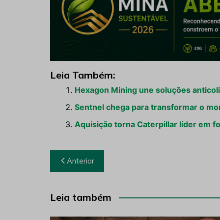
Leia Também:
Hexagon Mining une soluções anticoli
Sentnel chega para transformar o mo
Aquisição torna Caterpillar líder em
Navegação
Anterior
de
Post
Leia também