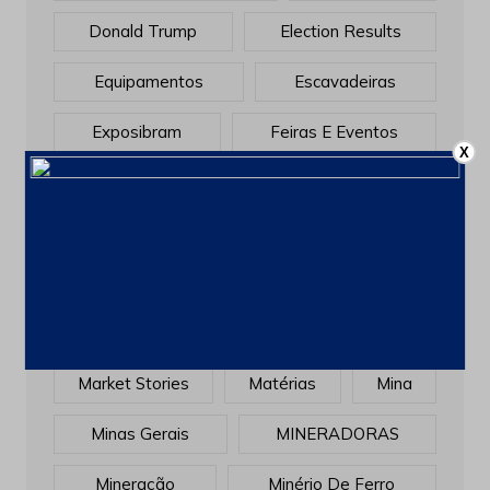
Donald Trump
Election Results
Equipamentos
Escavadeiras
Exposibram
Feiras E Eventos
X
FERRO
Filtragem
Flat Earth
Flotação
Gerdau
Gestão
Golden Globes
INOVAÇÃO
Investimentos
Manutenção
Market Stories
Matérias
Mina
Minas Gerais
MINERADORAS
Mineração
Minério De Ferro