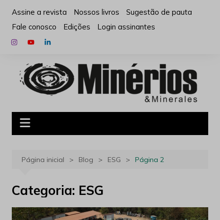
Ir
Assine a revista
Nossos livros
Sugestão de pauta
para
Fale conosco
Edições
Login assinantes
o
conteúdo
Página inicial
Blog
ESG
Página 2
Categoria:
ESG