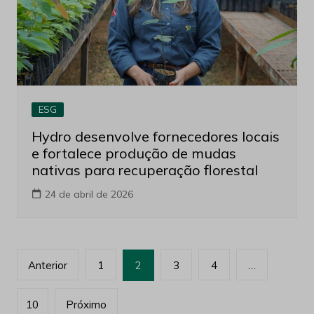
ESG
Hydro desenvolve fornecedores locais
e fortalece produção de mudas
nativas para recuperação florestal
24 de abril de 2026
Paginação
Anterior
1
2
3
4
…
de
posts
10
Próximo