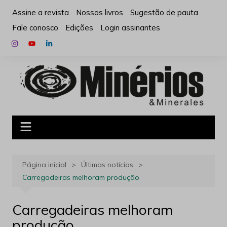
Ir
Assine a revista
Nossos livros
Sugestão de pauta
para
Fale conosco
Edições
Login assinantes
o
conteúdo
Página inicial
Últimas notícias
Carregadeiras melhoram produção
Carregadeiras melhoram
produção