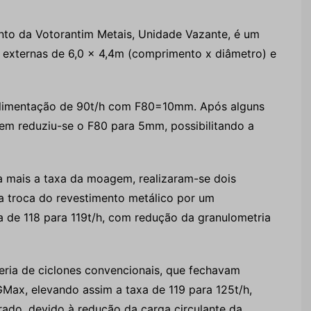
nto da Votorantim Metais, Unidade Vazante, é um
externas de 6,0 x 4,4m (comprimento x diâmetro) e
 alimentação de 90t/h com F80=10mm. Após alguns
em reduziu-se o F80 para 5mm, possibilitando a
a mais a taxa da moagem, realizaram-se dois
 a troca do revestimento metálico por um
xa de 118 para 119t/h, com redução da granulometria
eria de ciclones convencionais, que fechavam
GMax, elevando assim a taxa de 119 para 125t/h,
do, devido à redução da carga circulante da