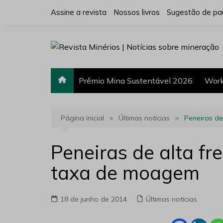
Ir
Assine a revista
Nossos livros
Sugestão de pa
para
o
conteúdo
Prêmio Mina Sustentável 2026
Work
Página inicial
Últimas notícias
Peneiras d
Peneiras de alta f
taxa de moagem
18 de junho de 2014
Últimas notícias