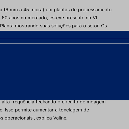
ina (6 mm a 45 micra) em plantas de processamento
e 60 anos no mercado, esteve presente no VI
lanta mostrando suas soluções para o setor. Os
tais em Vazante e Anglo American Fosfato
a frequência Stack Sizer em seus circuitos de
stanciais para as mineradoras.
chnology Group Metallurgical Engineer, disse que,
 mineradoras no País contam atualmente com
e minério de ferro chinesa, esse mercado é um foco
neiras na mina Brucutu, 42 na mina Conceição.
de alta frequência fechando o circuito de moagem
te. Isso permite aumentar a tonelagem de
operacionais”, explica Valine.