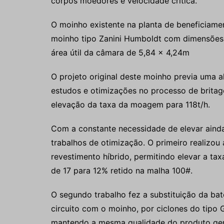
corpos moedores e velocidade crítica
.
O moinho existente na planta de beneficiame
moinho tipo Zanini Humboldt com dimensões 
área útil da câmara de 5,84 x 4,24m
O projeto original deste moinho previa uma
estudos e otimizações no processo de britag
elevação da taxa da moagem para 118t/h.
Com a constante necessidade de elevar aind
trabalhos de otimização. O primeiro realizou
revestimento híbrido, permitindo elevar a ta
de 17 para 12% retido na malha 100#.
O segundo trabalho fez a substituição da bat
circuito com o moinho, por ciclones do tipo 
mantendo a mesma qualidade do produto gera