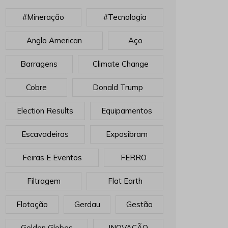
#mineração
#tecnologia
Anglo American
Aço
Barragens
Climate Change
Cobre
Donald Trump
Election Results
Equipamentos
Escavadeiras
Exposibram
Feiras E Eventos
FERRO
Filtragem
Flat Earth
Flotação
Gerdau
Gestão
Golden Globes
INOVAÇÃO