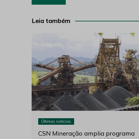
de
Post
Leia também
Últimas notícias
CSN Mineração amplia programa