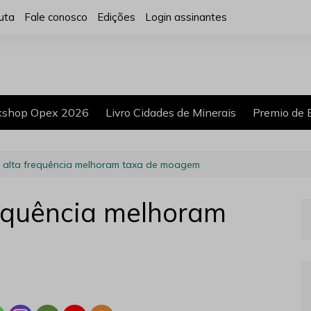
uta
Fale conosco
Edições
Login assinantes
shop Opex 2026
Livro Cidades de Minerais
Premio de 
e alta frequência melhoram taxa de moagem
requência melhoram