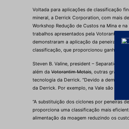
Voltada para aplicações de classificação f
mineral, a Derrick Corporation, com mais d
Workshop Redução de Custos na Mina e na P
trabalhos apresentados pela Votorantim Me
demonstraram a aplicação da peneira de alt
classificação, que proporcionou ganhos sub
Steven B. Valine, president – Separation Te
além da
Votorantim Metais
, outras grandes
tecnologia da Derrick. “Devido a demanda d
da Derrick. Por exemplo, na Vale são 58 pe
“A substituição dos ciclones por peneiras 
proporciona uma classificação mais eficien
alimentação da moagem reduzindo os custos 