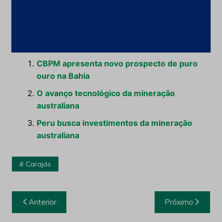
Leia Também:
CBPM apresenta novo prospecto de puro
ouro na Bahia
O avanço tecnológico da mineração
australiana
Peru busca investimentos da mineração
australiana
Carajás
Navegação
Anterior
Próximo
de