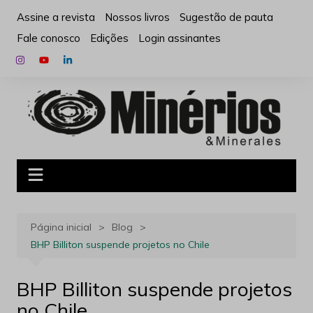
Ir
Assine a revista
Nossos livros
Sugestão de pauta
para
Fale conosco
Edições
Login assinantes
o
conteúdo
Página inicial
Blog
BHP Billiton suspende projetos no Chile
BHP Billiton suspende projetos
no Chile