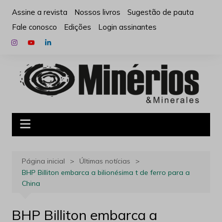
Ir
Assine a revista
Nossos livros
Sugestão de pauta
para
Fale conosco
Edições
Login assinantes
o
conteúdo
Página inicial
Últimas notícias
BHP Billiton embarca a bilionésima t de ferro para a
China
BHP Billiton embarca a