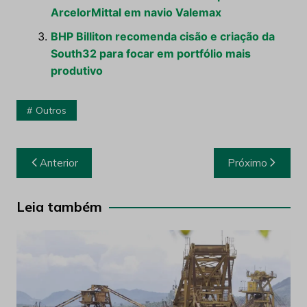
ArcelorMittal em navio Valemax
BHP Billiton recomenda cisão e criação da
South32 para focar em portfólio mais
produtivo
Outros
Navegação
Anterior
Próximo
de
Post
Leia também