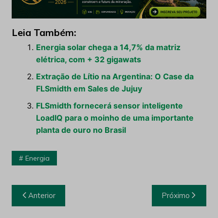
Leia Também:
Energia solar chega a 14,7% da matriz
elétrica, com + 32 gigawats
Extração de Lítio na Argentina: O Case da
FLSmidth em Sales de Jujuy
FLSmidth fornecerá sensor inteligente
LoadIQ para o moinho de uma importante
planta de ouro no Brasil
Energia
Navegação
Anterior
Próximo
de