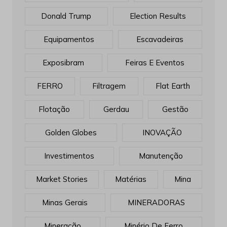
Donald Trump
Election Results
Equipamentos
Escavadeiras
Exposibram
Feiras E Eventos
FERRO
Filtragem
Flat Earth
Flotação
Gerdau
Gestão
Golden Globes
INOVAÇÃO
Investimentos
Manutenção
Market Stories
Matérias
Mina
Minas Gerais
MINERADORAS
Mineração
Minério De Ferro