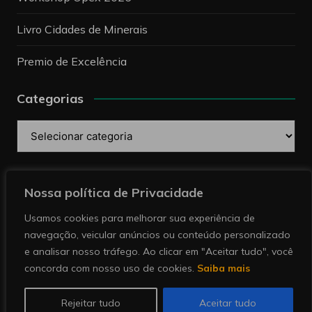
Livro Cidades de Minerais
Premio de Excelência
Categorias
Categorias
Pesquise
Nossa política de Privacidade
Usamos cookies para melhorar sua experiência de
navegação, veicular anúncios ou conteúdo personalizado
e analisar nosso tráfego. Ao clicar em "Aceitar tudo", você
concorda com nosso uso de cookies.
Saiba mais
Copyright © 2026 Revista Minérios | Notícias sobre
mineração. Todos direitos reservados.
Rejeitar tudo
Aceitar tudo