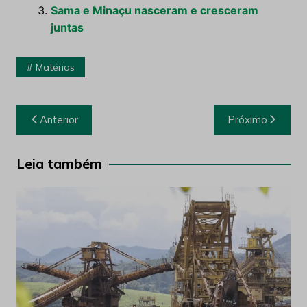
Sama e Minaçu nasceram e cresceram
juntas
Matérias
Navegação
Anterior
Próximo
de
Post
Leia também