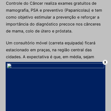
Controle do Câncer realiza exames gratuitos de
mamografia, PSA e preventivo (Papanicolau) e tem
como objetivo estimular a prevenção e reforçar a
importância do diagnóstico precoce nos cânceres
de mama, colo de útero e próstata.
Um consultório móvel (carreta equipada) ficará
estacionado em praças, na região central das
cidades. A expectativa é que, em média, sejam
X
realizados cerca de 150 procedimentos por dia nas
cidades de Raposos, Caeté, Nova Lima, Santa
Bárbara, Sabará e Barão de Cocais. A campanha
integra o Programa Nacional de Apoio à Atenção
Oncológica (Pronon), criado pelo Ministério da
Saúde para incentivar serviços desenvolvidos no
campo da oncologia.