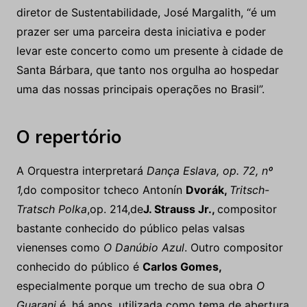
diretor de Sustentabilidade, José Margalith, “é um
prazer ser uma parceira desta iniciativa e poder
levar este concerto como um presente à cidade de
Santa Bárbara, que tanto nos orgulha ao hospedar
uma das nossas principais operações no Brasil”.
O repertório
A Orquestra interpretará
Dança Eslava, op. 72, nº
1,
do compositor tcheco Antonín
Dvorák,
Tritsch-
Tratsch Polka
,op. 214,de
J. Strauss Jr.,
compositor
bastante conhecido do público pelas valsas
vienenses como
O Danúbio Azul
. Outro compositor
conhecido do público é
Carlos Gomes,
especialmente porque um trecho de sua obra
O
Guarani
é, há anos, utilizada como tema de abertura