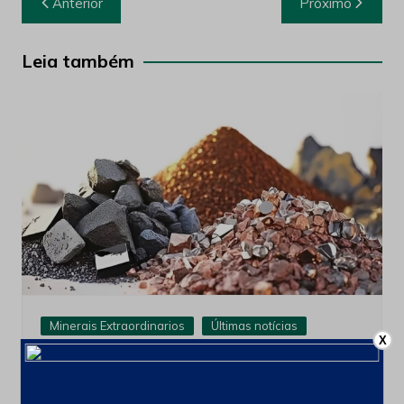
Anterior
Próximo
de
Post
Leia também
Minerais Extraordinarios
Últimas notícias
X
França cria comissão para ampliar
cooperação com o Brasil em minerais
críticos