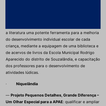
adolescentes em situação de vulnerabilidade, por
meio do ensino musical, atendimento pedagógico e
psicossocial.
—
Projeto Livros em Ação
: tem por objetivo tornar
a literatura uma potente ferramenta para a melhoria
do desenvolvimento individual escolar de cada
criança, mediante a equipagem de uma biblioteca e
de acervos de livros da Escola Municipal Rodrigo
Aparecido do distrito de Souzalândia, e capacitação
dos professores para o desenvolvimento de
atividades lúdicas.
·
Niquelândia
—
Projeto Pequenos Detalhes, Grande Diferença –
Um Olhar Especial para a APAE
: qualificar e ampliar