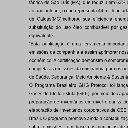
fábrica de São Luís (MA), que reduziu em 63% 
ao ano anterior, o que representa 44 mil tonela
de Caldas
(
MG
)
melhorou sua eficiência ener
substituição do uso óleo combustível por gá
equivalente.
“Esta publicação é uma ferramenta important
emissões da companhia e assim aprimorar nos
econômico. A certificação demonstra o compromis
completa as emissões da companhia para os no
de Saúde, Segurança, Meio Ambiente & Sustentab
O Programa Brasileiro GHG Protocol foi lanç
Gases de Efeito Estufa (GEE), por meio de capaci
preparação de inventários em nível organizaci
elaboração de inventários corporativos de GEE
Brasil. O programa promove ainda a contabilizaç
sobre emissões com base nos princípios de rel