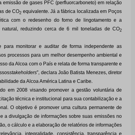
a emissão de gases PFC (perfluorcarboneto) em relação
das de CO
equivalente. Já a fábrica localizada em Poços
2
gética com o redesenho do forno de lingotamento e a
s natural, reduzindo cerca de 6 mil toneladas de CO
2
e para monitorar e auditar de forma independente as
sos processos para um melhor desempenho ambiental e
so da Alcoa com o País e relata de forma transparente e
ssos
stakeholders
”, declara João Batista Menezes, diretor
ilidade da Alcoa América Latina e Caribe.
ado em 2008 visando promover a gestão voluntária de
tação técnica e institucional para sua contabilização e a
onal. O objetivo é promover uma cultura permanente de
 e a divulgação de informações sobre suas emissões no
ão, o cálculo e a elaboração de relatórios de informações
evância, integralidade, consistência, transparência e