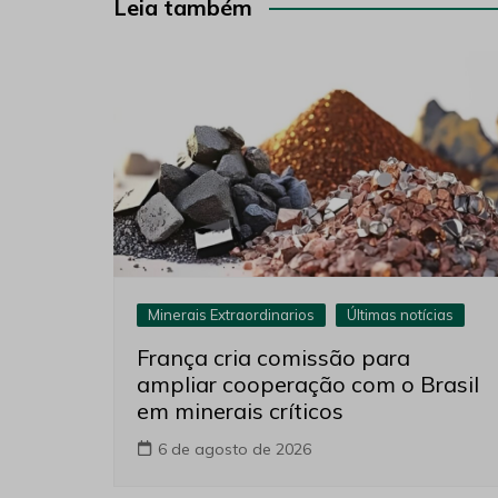
Post
Leia também
Minerais Extraordinarios
Últimas notícias
França cria comissão para
ampliar cooperação com o Brasil
em minerais críticos
6 de agosto de 2026