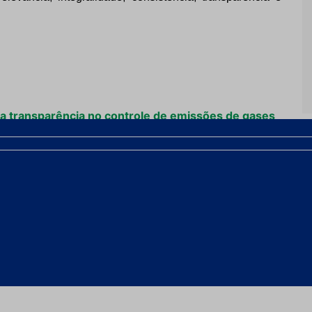
a transparência no controle de emissões de gases
lo Ouro
Próximo