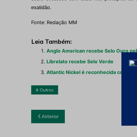
exatidão.
Fonte: Redação MM
Leia Também:
Anglo American recebe Selo Ouro pel
Librelato recebe Selo Verde
Atlantic Nickel é reconhecida com Se
Outros
Navegação
Anterior
de