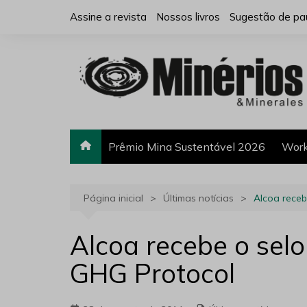
Ir
Assine a revista
Nossos livros
Sugestão de pa
para
o
conteúdo
Prêmio Mina Sustentável 2026
Work
Página inicial
Últimas notícias
Alcoa rece
Alcoa recebe o sel
GHG Protocol