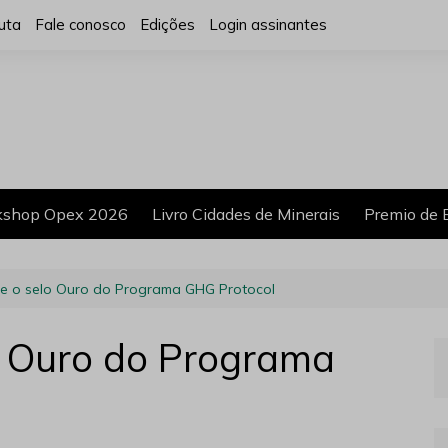
uta
Fale conosco
Edições
Login assinantes
shop Opex 2026
Livro Cidades de Minerais
Premio de 
be o selo Ouro do Programa GHG Protocol
o Ouro do Programa