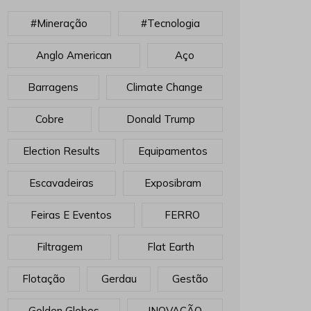
#mineração
#tecnologia
Anglo American
Aço
Barragens
Climate Change
Cobre
Donald Trump
Election Results
Equipamentos
Escavadeiras
Exposibram
Feiras E Eventos
FERRO
Filtragem
Flat Earth
Flotação
Gerdau
Gestão
Golden Globes
INOVAÇÃO