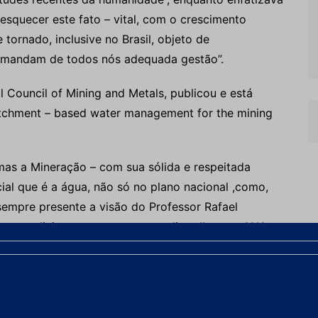
squecer este fato – vital, com o crescimento
tornado, inclusive no Brasil, objeto de
demandam de todos nós adequada gestão”.
l Council of Mining and Metals, publicou e está
catchment – based water management for the mining
mas a Mineração – com sua sólida e respeitada
al que é a água, não só no plano nacional
,
como,
sempre presente a visão do Professor Rafael
es mundiais no assunto
,
que, no livro Ibram – ANA
uma operação em Mineração depende, em grande
ções com a água. Não agir assim é uma atitude
 siamesas e, como tal, deverão ser, sempre, geridas