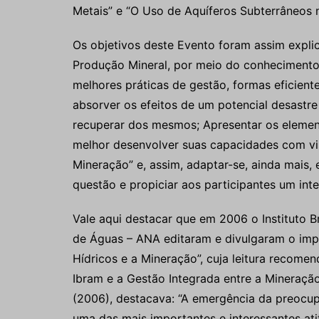
Metais” e “O Uso de Aquíferos Subterrâneos 
Os objetivos deste Evento foram assim explic
Produção Mineral, por meio do conhecimento d
melhores práticas de gestão, formas eficien
absorver os efeitos de um potencial desastre 
recuperar dos mesmos; Apresentar os element
melhor desenvolver suas capacidades com vi
Mineração” e, assim, adaptar-se, ainda mais, 
questão e propiciar aos participantes um in
Vale aqui destacar que em 2006 o Instituto B
de Águas – ANA editaram e divulgaram o impo
Hídricos e a Mineração”, cuja leitura recomen
Ibram e a Gestão Integrada entre a Mineração
(2006), destacava: “A emergência da preocu
uma das mais importantes e interessantes at