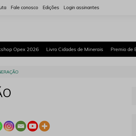
uta
Fale conosco
Edições
Login assinantes
shop Opex 2026
Livro Cidades de Minerais
Premio de 
INERAÇÃO
ÃO