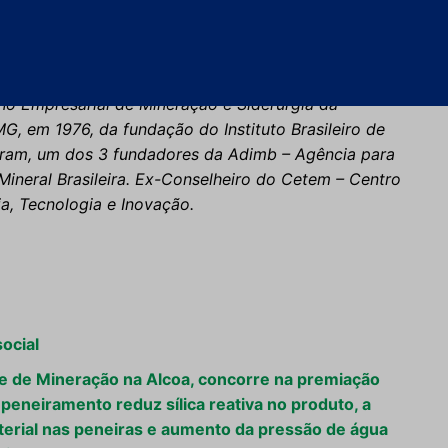
, 1961. Ex-Aluno Honorário da Escola de Minas de
ia Ltda. Fundador e Presidente do Ceamin – Centro
residente da ACMinas – Associação Comercial e
ho Empresarial de Mineração e Siderurgia da
, em 1976, da fundação do Instituto Brasileiro de
ram, um dos 3 fundadores da Adimb – Agência para
ineral Brasileira. Ex-Conselheiro do Cetem – Centro
ia, Tecnologia e Inovação.
ocial
e de Mineração na Alcoa, concorre na premiação
peneiramento reduz sílica reativa no produto, a
aterial nas peneiras e aumento da pressão de água