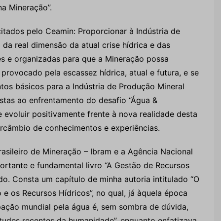
na Mineração”.
itados pelo Ceamin: Proporcionar à Indústria de
a real dimensão da atual crise hídrica e das
tes e organizadas para que a Mineração possa
provocado pela escassez hídrica, atual e futura, e se
os básicos para a Indústria de Produção Mineral
stas ao enfrentamento do desafio “Água &
e evoluir positivamente frente à nova realidade desta
tercâmbio de conhecimentos e experiências.
rasileiro de Mineração – Ibram e a Agência Nacional
rtante e fundamental livro “A Gestão de Recursos
do. Consta um capítulo de minha autoria intitulado “O
 e os Recursos Hídricos”, no qual, já àquela época
pação mundial pela água é, sem sombra de dúvida,
itudes recentes da humanidade”, enquanto enfatizava