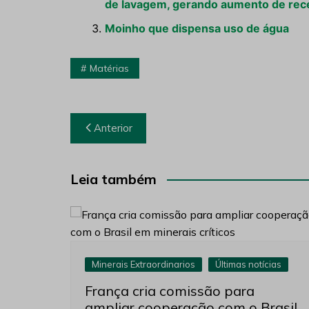
de lavagem, gerando aumento de rece
Moinho que dispensa uso de água
Matérias
Navegação
Anterior
de
Post
Leia também
Minerais Extraordinarios
Últimas notícias
França cria comissão para
ampliar cooperação com o Brasil