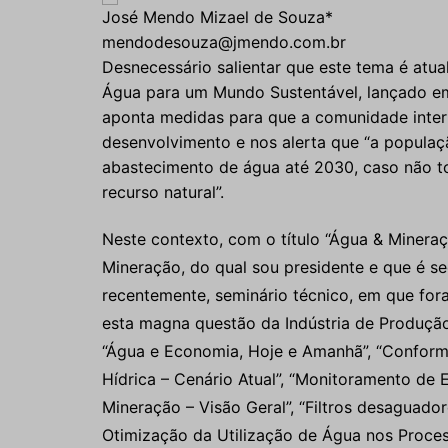
José Mendo Mizael de Souza*
mendodesouza@jmendo.com.br
Desnecessário salientar que este tema é atu
Água para um Mundo Sustentável, lançado em 
aponta medidas para que a comunidade inte
desenvolvimento e nos alerta que “a populaç
abastecimento de água até 2030, caso não t
recurso natural”.
Neste contexto, com o título “Água & Miner
Mineração, do qual sou presidente e que é s
recentemente, seminário técnico, em que for
esta magna questão da Indústria de Produção
“Água e Economia, Hoje e Amanhã”, “Conformi
Hídrica – Cenário Atual”, “Monitoramento de 
Mineração – Visão Geral”, “Filtros desaguador
Otimização da Utilização de Água nos Proces