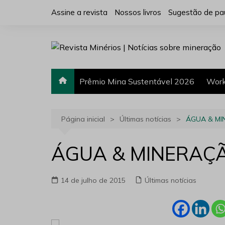
Ir
Assine a revista
Nossos livros
Sugestão de pa
para
o
conteúdo
Prêmio Mina Sustentável 2026
Work
Página inicial
Últimas notícias
ÁGUA & M
ÁGUA & MINERAÇ
14 de julho de 2015
Últimas notícias