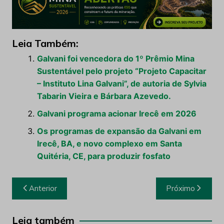
Leia Também:
Galvani foi vencedora do 1º Prêmio Mina
Sustentável pelo projeto “Projeto Capacitar
– Instituto Lina Galvani”, de autoria de Sylvia
Tabarin Vieira e Bárbara Azevedo.
Galvani programa acionar Irecê em 2026
Os programas de expansão da Galvani em
Irecê, BA, e novo complexo em Santa
Quitéria, CE, para produzir fosfato
Navegação
Anterior
Próximo
de
Post
Leia também