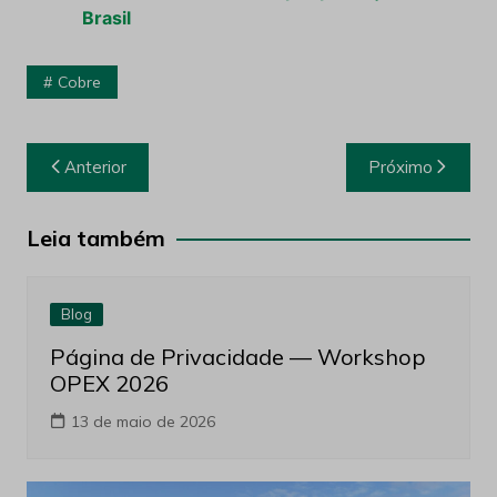
Brasil
Cobre
Navegação
Anterior
Próximo
de
Post
Leia também
Blog
Página de Privacidade — Workshop
OPEX 2026
13 de maio de 2026