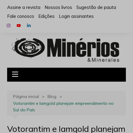
Ir
Assine a revista
Nossos livros
Sugestão de pauta
para
Fale conosco
Edições
Login assinantes
o
conteúdo
Página inicial
Blog
Votorantim e Iamgold planejam empreendimento no
Sul do País
Votorantim e Iamgold planejam