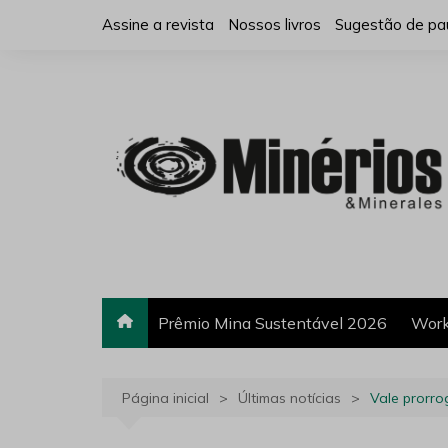
Ir
Assine a revista
Nossos livros
Sugestão de pa
para
o
conteúdo
Prêmio Mina Sustentável 2026
Work
Página inicial
Últimas notícias
Vale prorro