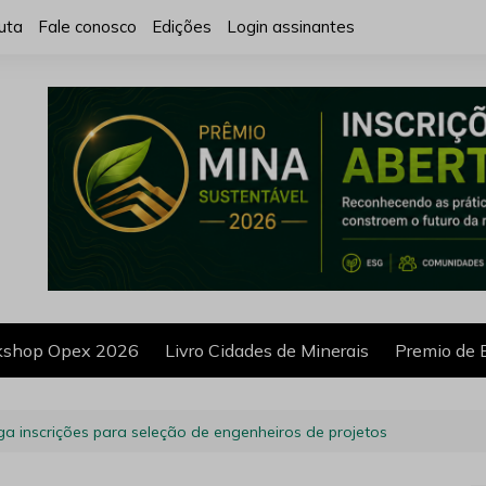
uta
Fale conosco
Edições
Login assinantes
shop Opex 2026
Livro Cidades de Minerais
Premio de 
ga inscrições para seleção de engenheiros de projetos