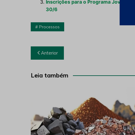
Inscrições para o Programa Jovens E
30/6
Processos
Navegação
Anterior
de
Post
Leia também