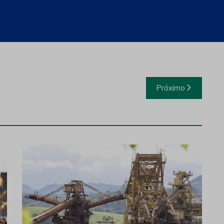
ngenheiros da Mineração Usiminas terminam dia
Próximo